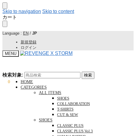
Skip to navigation
Skip to content
カート
Language :
EN
/
JP
新規登録
ログイン
MENU
検索対象:
検索対象:
検索
検索
¥
0
0
HOME
CATEGORIES
ALL ITEMS
SHOES
COLLABORATION
T-SHIRTS
CUT & SEW
SHOES
CLASSIC PLUS
CLASSIC PLUS Vol.3