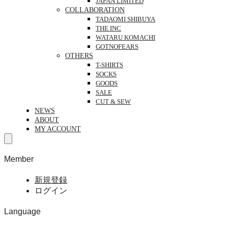
JAPAN LIMITED
COLLABORATION
TADAOMI SHIBUYA
THE INC
WATARU KOMACHI
GOTNOFEARS
OTHERS
T-SHIRTS
SOCKS
GOODS
SALE
CUT & SEW
NEWS
ABOUT
MY ACCOUNT
Member
新規登録
ログイン
Language