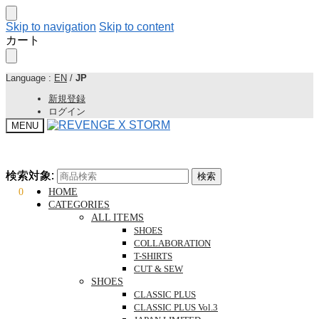
Skip to navigation
Skip to content
カート
Language :
EN
/
JP
新規登録
ログイン
MENU
検索対象:
検索対象:
検索
検索
¥
0
0
HOME
CATEGORIES
ALL ITEMS
SHOES
COLLABORATION
T-SHIRTS
CUT & SEW
SHOES
CLASSIC PLUS
CLASSIC PLUS Vol.3