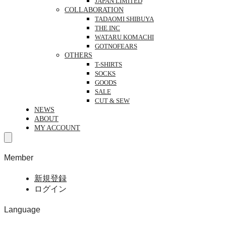
JAPAN LIMITED
COLLABORATION
TADAOMI SHIBUYA
THE INC
WATARU KOMACHI
GOTNOFEARS
OTHERS
T-SHIRTS
SOCKS
GOODS
SALE
CUT & SEW
NEWS
ABOUT
MY ACCOUNT
Member
新規登録
ログイン
Language