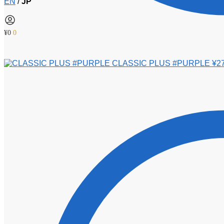
EN
/
JP
¥
0
0
CLASSIC PLUS #PURPLE
¥
2