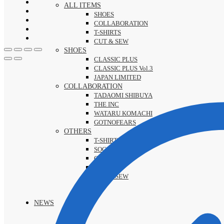
ALL ITEMS
SHOES
COLLABORATION
T-SHIRTS
CUT & SEW
SHOES
CLASSIC PLUS
CLASSIC PLUS Vol.3
JAPAN LIMITED
COLLABORATION
TADAOMI SHIBUYA
THE INC
WATARU KOMACHI
GOTNOFEARS
OTHERS
T-SHIRTS
SOCKS
GOODS
SALE
CUT & SEW
NEWS