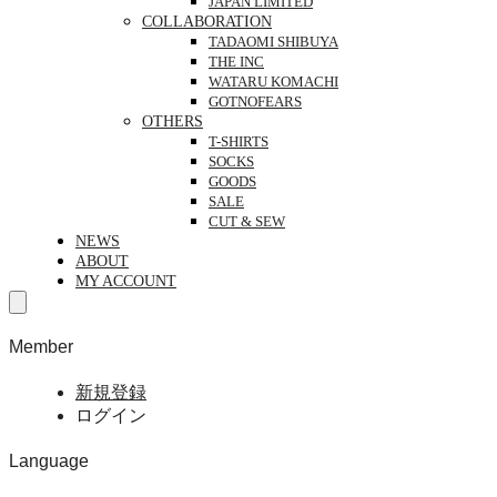
JAPAN LIMITED
COLLABORATION
TADAOMI SHIBUYA
THE INC
WATARU KOMACHI
GOTNOFEARS
OTHERS
T-SHIRTS
SOCKS
GOODS
SALE
CUT & SEW
NEWS
ABOUT
MY ACCOUNT
Member
新規登録
ログイン
Language