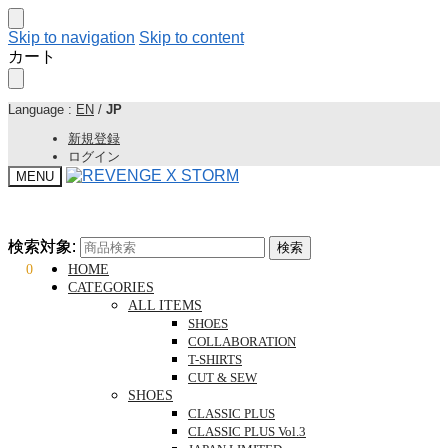
Skip to navigation
Skip to content
カート
Language :
EN
/
JP
新規登録
ログイン
MENU
検索対象:
検索対象:
検索
検索
¥
0
0
HOME
CATEGORIES
ALL ITEMS
SHOES
COLLABORATION
T-SHIRTS
CUT & SEW
SHOES
CLASSIC PLUS
CLASSIC PLUS Vol.3