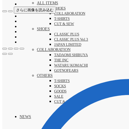
ALL ITEMS
SHOES
さらに画像を読み込む
COLLABORATION
T-SHIRTS
CUT & SEW
SHOES
CLASSIC PLUS
CLASSIC PLUS Vol.3
JAPAN LIMITED
COLLABORATION
TADAOMI SHIBUYA
THE INC
WATARU KOMACHI
GOTNOFEARS
OTHERS
T-SHIRTS
SOCKS
GOODS
SALE
CUT & SEW
NEWS