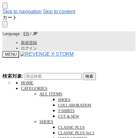
Skip to navigation
Skip to content
カート
Language :
EN
/
JP
新規登録
ログイン
MENU
検索対象:
検索対象:
検索
検索
¥
0
0
HOME
CATEGORIES
ALL ITEMS
SHOES
COLLABORATION
T-SHIRTS
CUT & SEW
SHOES
CLASSIC PLUS
CLASSIC PLUS Vol.3