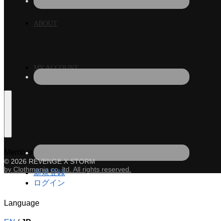
ABOUT
MY ACCOUNT
Member
© 2026 REVENGE X STORM
by Clothmania co.,ltd. All rights reserved.
新規登録
ログイン
Language