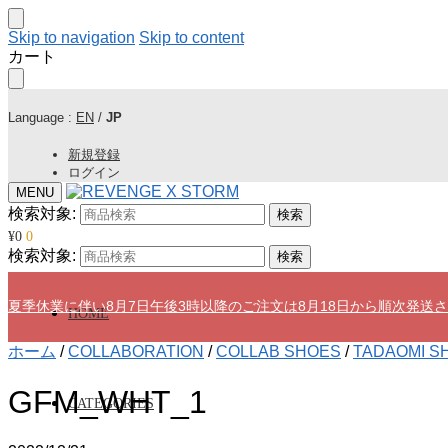
Skip to navigation
Skip to content
カート
Language :
EN
/
JP
新規登録
ログイン
MENU
検索対象:
検索
¥
0
0
検索対象:
検索
夏季休業に伴い8月7日午後3時以降のご注文は8月18日から順次発送
HOME
ホーム
/
COLLABORATION
/
COLLAB SHOES
/
TADAOMI S
GFM_WHT_1
CATEGORIES