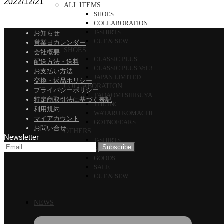
2022/12/21
ALL ITEMS
SHOES
COLLABORATION
T-SHIRTS
お知らせ
CUT & SEW
営業日カレンダー
SHOES
会社概要
CLASSIC PLUS
配送方法・送料
CLASSIC PLUS Vol.3
お支払い方法
JAPAN LIMITED
交換・返品ポリシー
COLLABORATION
プライバシーポリシー
TADAOMI SHIBUYA
特定商取引法に基づく表記
THE INC
利用規約
WATARU KOMACHI
マイアカウント
GOTNOFEARS
お問い合せ
OTHERS
Newsletter
T-SHIRTS
SOCKS
GOODS
SALE
CUT & SEW
NEWS