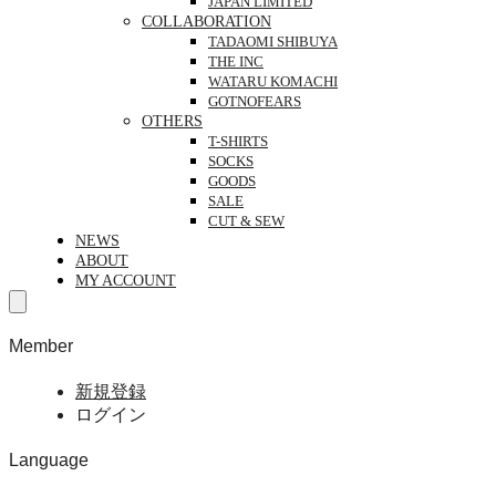
JAPAN LIMITED
COLLABORATION
TADAOMI SHIBUYA
THE INC
WATARU KOMACHI
GOTNOFEARS
OTHERS
T-SHIRTS
SOCKS
GOODS
SALE
CUT & SEW
NEWS
ABOUT
MY ACCOUNT
Member
新規登録
ログイン
Language