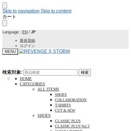
Skip to navigation
Skip to content
カート
Language :
EN
/
JP
新規登録
ログイン
MENU
検索対象:
検索対象:
検索
検索
¥
0
0
HOME
CATEGORIES
ALL ITEMS
SHOES
COLLABORATION
T-SHIRTS
CUT & SEW
SHOES
CLASSIC PLUS
CLASSIC PLUS Vol.3