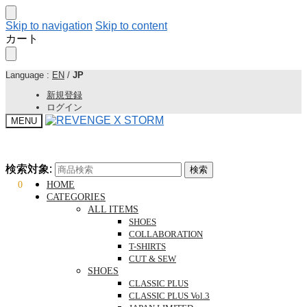
Skip to navigation
Skip to content
カート
Language :
EN
/
JP
新規登録
ログイン
MENU
検索対象:
検索対象:
検索
検索
¥
0
0
HOME
CATEGORIES
ALL ITEMS
SHOES
COLLABORATION
T-SHIRTS
CUT & SEW
SHOES
CLASSIC PLUS
CLASSIC PLUS Vol.3