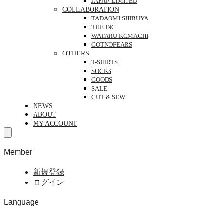
JAPAN LIMITED
COLLABORATION
TADAOMI SHIBUYA
THE INC
WATARU KOMACHI
GOTNOFEARS
OTHERS
T-SHIRTS
SOCKS
GOODS
SALE
CUT & SEW
NEWS
ABOUT
MY ACCOUNT
Member
新規登録
ログイン
Language