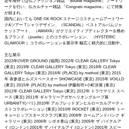
近年海外では仏ファッション雑誌 「double magazine』 アートワ
ークを行い、仏カルチャー雑誌 『Congrats magazine』 にて特集
が組まれ,
国内においても ONE OK ROCK ステージコスチュームアートワー
ク&ツアー Tシャツデザイン、（SCANDAL）ベストアルバムジャ
ケットアート、 （AMIAYA）がクリエイティブディレクターを務め
るブランド （jouetie）とのコラボレーション、 （HYSTERIC
GLAMOUR ）コラボレーション＆展示等 幅広く精力的に活動中。
主な展示
2023年OVER GROUND (福岡) 2022年 CLEAR GALLERY Tokyo
(東京) 2019年 CLEAR GALLERY Tokyo (東京) 2018年 CLEAR
GALLERY Tokyo (東京) 2016年 (PLACE) by method (東京) 2015
年 表参道ヒルズスペースオー SHOWCASE (東京) 2015年 VOILLD
(東京) 2015年 (PLACE) by method 伊藤桂司×小町涉展 (東京)
2012年 CLEAR GALLERY Tokyo (東京) 2012年 トラウマリス スペ
ース (東京) 2011年 ギャラリーアガサヘリオングループ展
URBANITY(パリ) 2010年 アルフレッドダンヒルローカルアーティ
ストコラボレーション (東京) 2010年 ROCKET (東京) 2009年 トー
キョーヒップスターズクラブ(東京) 2008年 カームアンドバンク ギ
ャラリー (東京) 2006年 シボネ青山 (東京) 2005年 ザ バイナルア
イ (ロンドン) 2001年 ザ バイナルアイ (ロンドン) 2001年 スピー