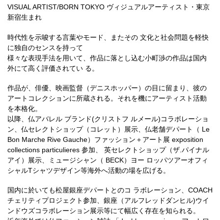
VISUAL ARTIST/BORN TOKYO ヴィジュアルアーティスト・東京
新宿生まれ
時代性を示唆する言葉やモード、またその 文化と社会問題を軽快
に独自のセンスを持って
様々な表現手法を用いて、作品に落とし込む小町渉の作品は国内
外にて高く評価されてい る。
作品が、俳優、映画監督（デニスホッパー）の目に留まり、彼の
アートコレクションに所蔵される。それを機にアーティスト活動
を本格化。
以降、仏アバレル ブランド(クリストフ ルメール)コラボレーショ
ン、仏セレクトショップ（コレット）展示、仏老舗デパート（ Le
Bon Marche Rive Gauche）ファッション＋アート展 exposition
collections particulieres 参加、 英セレクトショップ（ザ.パイナル
アイ）展示、ミュージシャン（ BECK）ヨー ロッパツアーオフィ
シャルTシャツデザイン等海外へ活動の場を広げる。
国内に於いても松屋銀座デパートとのコ ラボレーション、COACH
チェリティプロジェクト参加、銀座（アルフレッドダンヒル)ウイ
ンドウズコラボレーション展示等にて幅広く存在を知られる。