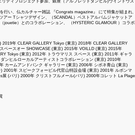
チェリティプロジェクト参加、銀座（アルフレッドダンヒル)ウインドウズ
を行い、仏カルチャー雑誌 『Congrats magazine』 にて特集が組まれ,
&ツアー Tシャツデザイン、（SCANDAL）ベストアルバムジャケットア
uetie）とのコラボレーション、 （HYSTERIC GLAMOUR ）コラボ
 2019年 CLEAR GALLERY Tokyo (東京) 2018年 CLEAR GALLERY
ヒルズスペースオー SHOWCASE (東京) 2015年 VOILLD (東京) 2015年
LERY Tokyo (東京) 2012年 トラウマリス スペース (東京) 2011年 ギャラ
ッドダンヒルローカルアーティストコラボレーション (東京) 2010年
8年 カームアンドバンク ギャラリー (東京) 2006年 シボネ青山 (東京)
ン) 2001年 スピークフォービル代官山特設会場 (東京) 2001年 ルボンマ
ieres展 (パリ) 2000年 クリストフルメール(パリ) 2000年コレット La Plage
賞