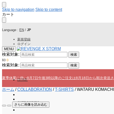
Skip to navigation
Skip to content
カート
Language :
EN
/
JP
新規登録
ログイン
MENU
検索対象:
検索
¥
0
0
検索対象:
検索
夏季休業に伴い8月7日午後3時以降のご注文は8月18日から順次発送
HOME
ホーム
/
COLLABORATION
/
T-SHIRTS
/
WATARU KOMACHI 
CATEGORIES
さらに画像を読み込む