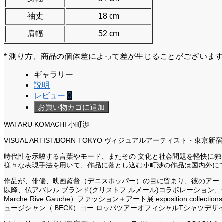
袖丈
18 cm
肩幅
52 cm
* 測り方、商品の個体差によって差が生じることがございま
ギャラリー
説明
レビュー
0
お買い物カゴに追加
WATARU KOMACHI 小町渉
VISUAL ARTIST/BORN TOKYO ヴィジュアルアーティスト・東京新
時代性を示唆する言葉やモード、またその 文化と社会問題を軽快に
様々な表現手法を用いて、作品に落とし込む小町渉の作品は国内外に
作品が、俳優、映画監督（デニスホッパー）の目に留まり、彼のアー
以降、仏アバレル ブランド(クリストフ ルメール)コラボレーション、
Marche Rive Gauche）ファッション＋アート展 exposition colle
ュージシャン（ BECK）ヨー ロッパツアーオフィシャルTシャツデ