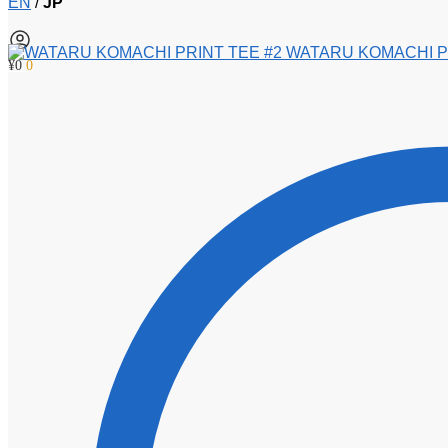
EN
/
JP
WATARU KOMACHI P
¥
0
0