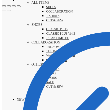
ALL ITEMS
SHOES
COLLABORATION
T-SHIRTS
CUT & SEW
SHOES
CLASSIC PLUS
CLASSIC PLUS Vol.3
JAPAN LIMITED
COLLABORATION
TADAOMI SHIBUYA
THE INC
WATARU KOMACHI
GOTNOFEARS
OTHERS
T-SHIRTS
SOCKS
GOODS
SALE
CUT & SEW
NEWS