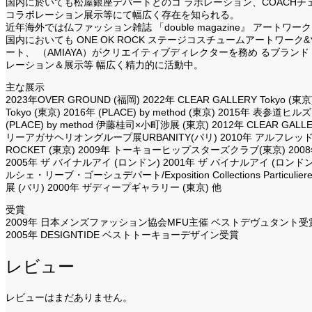
国内に於いても松屋銀座デパートとのコ ラボレーション、COACH
コラボレーション展示等にて幅広く存在を知られる。
近年海外では仏ファッション雑誌 「double magazine』 アートワーク
国内においても ONE OK ROCK ステージコスチュームアートワーク
ート、 （AMIAYA）がクリエイティブディレクターを務め るブランド （jo
レーション＆展示等 幅広く精力的に活動中。
主な展示
2023年OVER GROUND (福岡) 2022年 CLEAR GALLERY Tokyo (東京)
Tokyo (東京) 2016年 (PLACE) by method (東京) 2015年 表参道
(PLACE) by method 伊藤桂司×小町涉展 (東京) 2012年 CLEAR GAL
リーアガサヘリオングループ展URBANITY(パリ) 2010年 アルフレ
ROCKET (東京) 2009年 トーキョーヒップスターズクラブ(東京) 200
2005年 ザ バイナルアイ (ロンドン) 2001年 ザ バイナルアイ (ロンド
ルシェ・リーブ・ゴーシュデパート/Exposition Collections Particul
展 (バリ) 2000年 ザディープギャラリー (東京) 他
受賞
2009年 日本メンズファッション協会MFU主催 ベストデヴュタント受
2005年 DESIGNTIDE ベストトーキョーデザイン受賞
レビュー
レビューはまだありません。