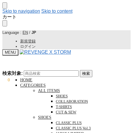
Skip to navigation
Skip to content
カート
Language :
EN
/
JP
新規登録
ログイン
MENU
検索対象:
検索対象:
検索
検索
¥
0
0
HOME
CATEGORIES
ALL ITEMS
SHOES
COLLABORATION
T-SHIRTS
CUT & SEW
SHOES
CLASSIC PLUS
CLASSIC PLUS Vol.3