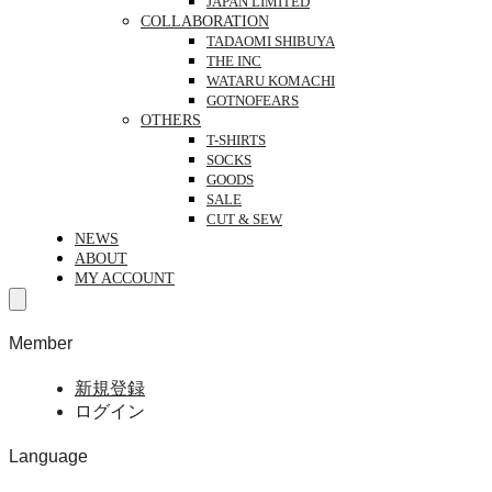
JAPAN LIMITED
COLLABORATION
TADAOMI SHIBUYA
THE INC
WATARU KOMACHI
GOTNOFEARS
OTHERS
T-SHIRTS
SOCKS
GOODS
SALE
CUT & SEW
NEWS
ABOUT
MY ACCOUNT
Member
新規登録
ログイン
Language