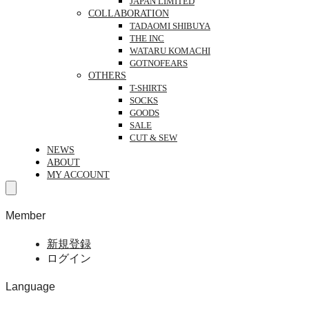
JAPAN LIMITED
COLLABORATION
TADAOMI SHIBUYA
THE INC
WATARU KOMACHI
GOTNOFEARS
OTHERS
T-SHIRTS
SOCKS
GOODS
SALE
CUT & SEW
NEWS
ABOUT
MY ACCOUNT
Member
新規登録
ログイン
Language