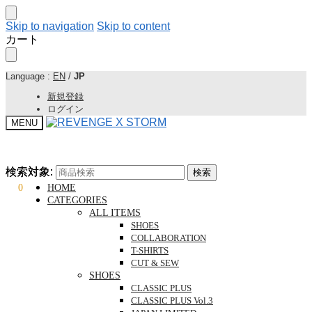
Skip to navigation
Skip to content
カート
Language :
EN
/
JP
新規登録
ログイン
MENU
検索対象:
検索対象:
検索
検索
¥
0
0
HOME
CATEGORIES
ALL ITEMS
SHOES
COLLABORATION
T-SHIRTS
CUT & SEW
SHOES
CLASSIC PLUS
CLASSIC PLUS Vol.3