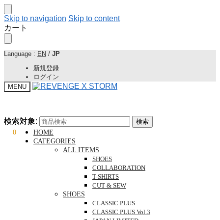
Skip to navigation
Skip to content
カート
Language :
EN
/
JP
新規登録
ログイン
MENU
検索対象:
検索対象:
検索
検索
¥
0
0
HOME
CATEGORIES
ALL ITEMS
SHOES
COLLABORATION
T-SHIRTS
CUT & SEW
SHOES
CLASSIC PLUS
CLASSIC PLUS Vol.3