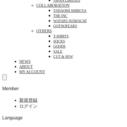
JAPAN LIMITED
COLLABORATION
TADAOMI SHIBUYA
THE INC
WATARU KOMACHI
GOTNOFEARS
OTHERS
T-SHIRTS
SOCKS
GOODS
SALE
CUT & SEW
NEWS
ABOUT
MY ACCOUNT
Member
新規登録
ログイン
Language