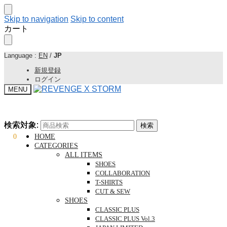
Skip to navigation
Skip to content
カート
Language :
EN
/
JP
新規登録
ログイン
MENU
検索対象:
検索対象:
検索
検索
¥
0
0
HOME
CATEGORIES
ALL ITEMS
SHOES
COLLABORATION
T-SHIRTS
CUT & SEW
SHOES
CLASSIC PLUS
CLASSIC PLUS Vol.3