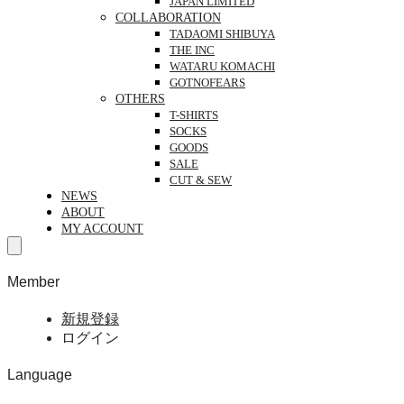
JAPAN LIMITED
COLLABORATION
TADAOMI SHIBUYA
THE INC
WATARU KOMACHI
GOTNOFEARS
OTHERS
T-SHIRTS
SOCKS
GOODS
SALE
CUT & SEW
NEWS
ABOUT
MY ACCOUNT
Member
新規登録
ログイン
Language