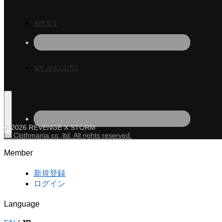
ABOUT
MY ACCOUNT
© 2026 REVENGE X STORM
by Clothmania co.,ltd. All rights reserved.
Member
新規登録
ログイン
Language