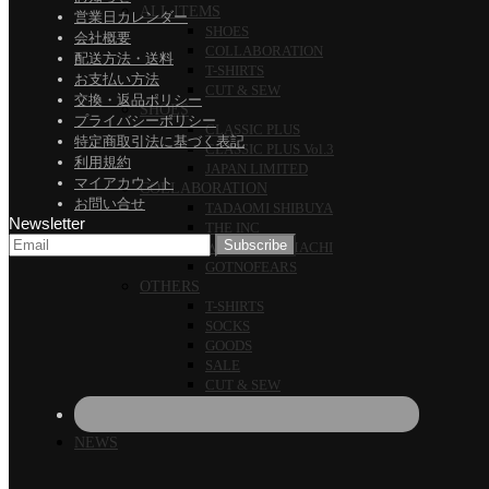
ALL ITEMS
営業日カレンダー
SHOES
会社概要
COLLABORATION
配送方法・送料
T-SHIRTS
お支払い方法
CUT & SEW
交換・返品ポリシー
SHOES
プライバシーポリシー
CLASSIC PLUS
特定商取引法に基づく表記
CLASSIC PLUS Vol.3
利用規約
JAPAN LIMITED
マイアカウント
COLLABORATION
お問い合せ
TADAOMI SHIBUYA
Newsletter
THE INC
WATARU KOMACHI
GOTNOFEARS
OTHERS
T-SHIRTS
SOCKS
GOODS
SALE
CUT & SEW
NEWS