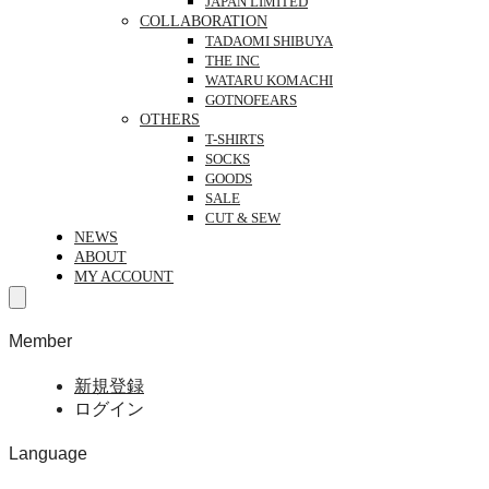
JAPAN LIMITED
COLLABORATION
TADAOMI SHIBUYA
THE INC
WATARU KOMACHI
GOTNOFEARS
OTHERS
T-SHIRTS
SOCKS
GOODS
SALE
CUT & SEW
NEWS
ABOUT
MY ACCOUNT
Member
新規登録
ログイン
Language