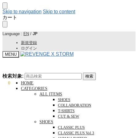
Skip to navigation
Skip to content
カート
Language :
EN
/
JP
新規登録
ログイン
MENU
検索対象:
検索対象:
検索
検索
¥
0
0
HOME
CATEGORIES
ALL ITEMS
SHOES
COLLABORATION
T-SHIRTS
CUT & SEW
SHOES
CLASSIC PLUS
CLASSIC PLUS Vol.3