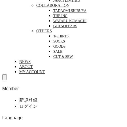
JAPAN LIMITED
COLLABORATION
TADAOMI SHIBUYA
THE INC
WATARU KOMACHI
GOTNOFEARS
OTHERS
T-SHIRTS
SOCKS
GOODS
SALE
CUT & SEW
NEWS
ABOUT
MY ACCOUNT
Member
新規登録
ログイン
Language