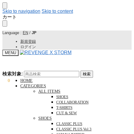
Skip to navigation
Skip to content
カート
Language :
EN
/
JP
新規登録
ログイン
MENU
検索対象:
検索対象:
検索
検索
¥
0
0
HOME
CATEGORIES
ALL ITEMS
SHOES
COLLABORATION
T-SHIRTS
CUT & SEW
SHOES
CLASSIC PLUS
CLASSIC PLUS Vol.3