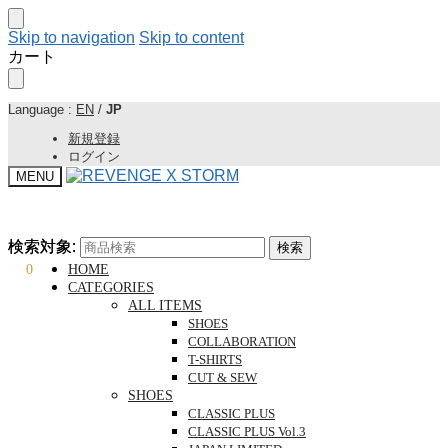
Skip to navigation
Skip to content
カート
Language :
EN
/
JP
新規登録
ログイン
MENU
検索対象:
検索対象:
検索
検索
¥
0
0
HOME
CATEGORIES
ALL ITEMS
SHOES
COLLABORATION
T-SHIRTS
CUT & SEW
SHOES
CLASSIC PLUS
CLASSIC PLUS Vol.3