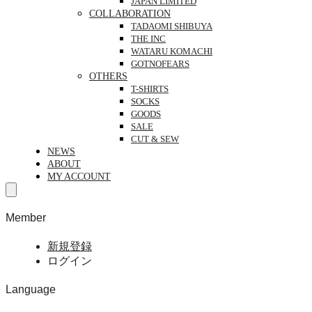
JAPAN LIMITED
COLLABORATION
TADAOMI SHIBUYA
THE INC
WATARU KOMACHI
GOTNOFEARS
OTHERS
T-SHIRTS
SOCKS
GOODS
SALE
CUT & SEW
NEWS
ABOUT
MY ACCOUNT
Member
新規登録
ログイン
Language