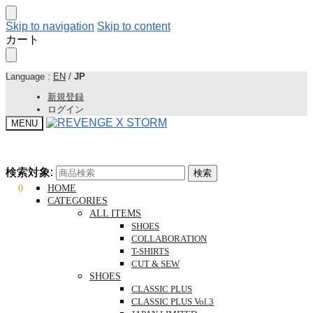
Skip to navigation
Skip to content
カート
Language :
EN
/
JP
新規登録
ログイン
MENU
検索対象:
検索対象:
検索
検索
¥
0
0
HOME
CATEGORIES
ALL ITEMS
SHOES
COLLABORATION
T-SHIRTS
CUT & SEW
SHOES
CLASSIC PLUS
CLASSIC PLUS Vol.3