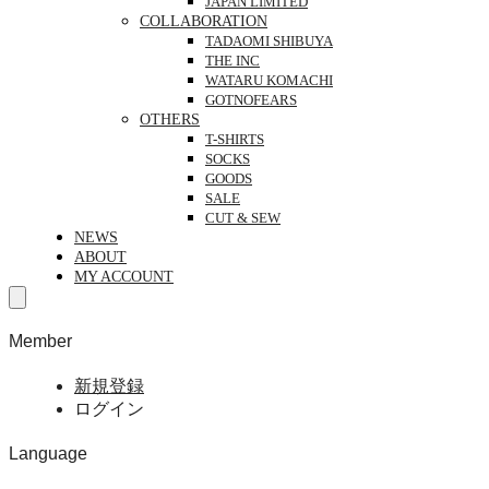
JAPAN LIMITED
COLLABORATION
TADAOMI SHIBUYA
THE INC
WATARU KOMACHI
GOTNOFEARS
OTHERS
T-SHIRTS
SOCKS
GOODS
SALE
CUT & SEW
NEWS
ABOUT
MY ACCOUNT
Member
新規登録
ログイン
Language