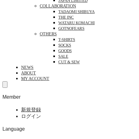
JAPAN LIMITED
COLLABORATION
TADAOMI SHIBUYA
THE INC
WATARU KOMACHI
GOTNOFEARS
OTHERS
T-SHIRTS
SOCKS
GOODS
SALE
CUT & SEW
NEWS
ABOUT
MY ACCOUNT
Member
新規登録
ログイン
Language