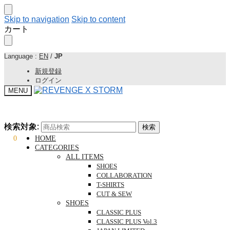
Skip to navigation
Skip to content
カート
Language :
EN
/
JP
新規登録
ログイン
MENU
検索対象:
検索対象:
検索
検索
¥
0
0
HOME
CATEGORIES
ALL ITEMS
SHOES
COLLABORATION
T-SHIRTS
CUT & SEW
SHOES
CLASSIC PLUS
CLASSIC PLUS Vol.3