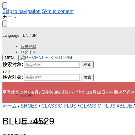
Skip to navigation
Skip to content
カート
Language :
EN
/
JP
新規登録
ログイン
MENU
検索対象:
検索
¥
0
0
検索対象:
検索
夏季休業に伴い8月7日午後3時以降のご注文は8月18日から順次発送
HOME
ホーム
/
SHOES
/
CLASSIC PLUS
/
CLASSIC PLUS #BLUE
BLUE_4529
CATEGORIES