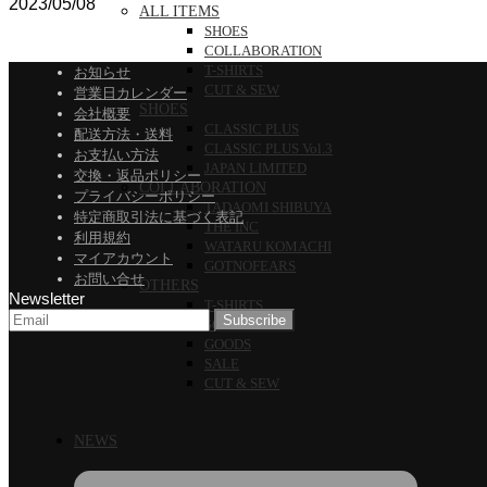
2023/05/08
ALL ITEMS
SHOES
COLLABORATION
T-SHIRTS
お知らせ
CUT & SEW
営業日カレンダー
SHOES
会社概要
CLASSIC PLUS
配送方法・送料
CLASSIC PLUS Vol.3
お支払い方法
JAPAN LIMITED
交換・返品ポリシー
COLLABORATION
プライバシーポリシー
TADAOMI SHIBUYA
特定商取引法に基づく表記
THE INC
利用規約
WATARU KOMACHI
マイアカウント
GOTNOFEARS
お問い合せ
OTHERS
Newsletter
T-SHIRTS
SOCKS
GOODS
SALE
CUT & SEW
NEWS