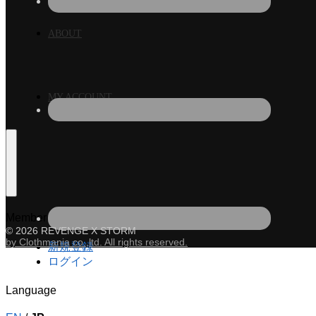
ABOUT
MY ACCOUNT
Member
© 2026 REVENGE X STORM
by Clothmania co.,ltd. All rights reserved.
新規登録
ログイン
Language