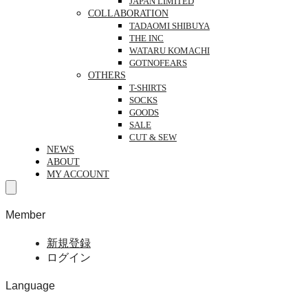
JAPAN LIMITED
COLLABORATION
TADAOMI SHIBUYA
THE INC
WATARU KOMACHI
GOTNOFEARS
OTHERS
T-SHIRTS
SOCKS
GOODS
SALE
CUT & SEW
NEWS
ABOUT
MY ACCOUNT
Member
新規登録
ログイン
Language