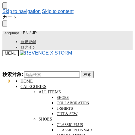
Skip to navigation
Skip to content
カート
Language :
EN
/
JP
新規登録
ログイン
MENU
検索対象:
検索対象:
検索
検索
¥
0
0
HOME
CATEGORIES
ALL ITEMS
SHOES
COLLABORATION
T-SHIRTS
CUT & SEW
SHOES
CLASSIC PLUS
CLASSIC PLUS Vol.3