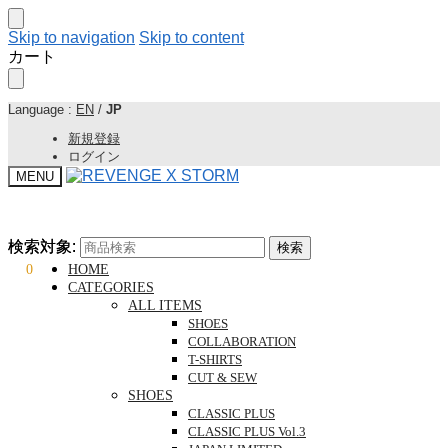
Skip to navigation
Skip to content
カート
Language :
EN
/
JP
新規登録
ログイン
MENU
検索対象:
検索対象:
検索
検索
¥
0
0
HOME
CATEGORIES
ALL ITEMS
SHOES
COLLABORATION
T-SHIRTS
CUT & SEW
SHOES
CLASSIC PLUS
CLASSIC PLUS Vol.3