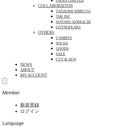
JAPAN LIMITED
COLLABORATION
TADAOMI SHIBUYA
THE INC
WATARU KOMACHI
GOTNOFEARS
OTHERS
T-SHIRTS
SOCKS
GOODS
SALE
CUT & SEW
NEWS
ABOUT
MY ACCOUNT
Member
新規登録
ログイン
Language