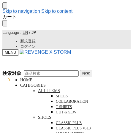
Skip to navigation
Skip to content
カート
Language :
EN
/
JP
新規登録
ログイン
MENU
検索対象:
検索対象:
検索
検索
¥
0
0
HOME
CATEGORIES
ALL ITEMS
SHOES
COLLABORATION
T-SHIRTS
CUT & SEW
SHOES
CLASSIC PLUS
CLASSIC PLUS Vol.3