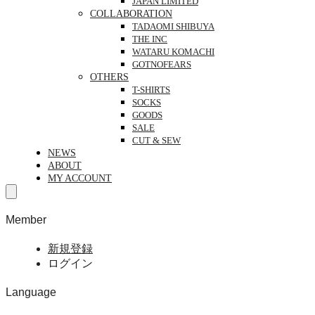
JAPAN LIMITED
COLLABORATION
TADAOMI SHIBUYA
THE INC
WATARU KOMACHI
GOTNOFEARS
OTHERS
T-SHIRTS
SOCKS
GOODS
SALE
CUT & SEW
NEWS
ABOUT
MY ACCOUNT
Member
新規登録
ログイン
Language