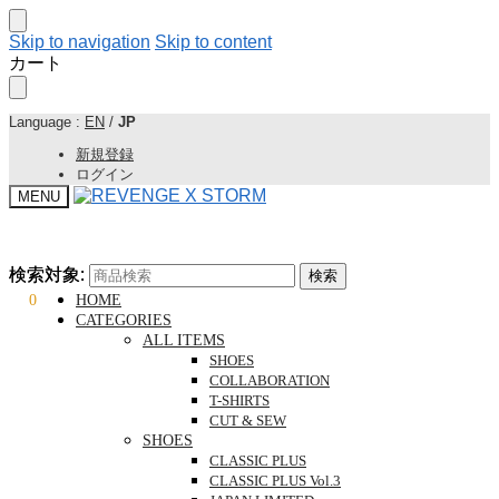
Skip to navigation
Skip to content
カート
Language :
EN
/
JP
新規登録
ログイン
MENU
検索対象:
検索対象:
検索
検索
¥
0
0
HOME
CATEGORIES
ALL ITEMS
SHOES
COLLABORATION
T-SHIRTS
CUT & SEW
SHOES
CLASSIC PLUS
CLASSIC PLUS Vol.3