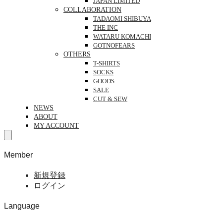
JAPAN LIMITED
COLLABORATION
TADAOMI SHIBUYA
THE INC
WATARU KOMACHI
GOTNOFEARS
OTHERS
T-SHIRTS
SOCKS
GOODS
SALE
CUT & SEW
NEWS
ABOUT
MY ACCOUNT
Member
新規登録
ログイン
Language