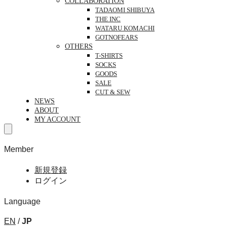
COLLABORATION
TADAOMI SHIBUYA
THE INC
WATARU KOMACHI
GOTNOFEARS
OTHERS
T-SHIRTS
SOCKS
GOODS
SALE
CUT & SEW
NEWS
ABOUT
MY ACCOUNT
Member
新規登録
ログイン
Language
EN
/
JP