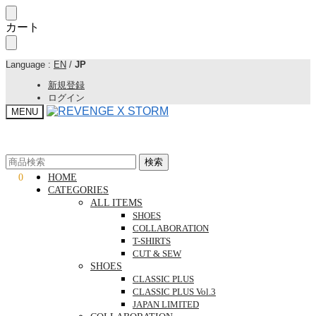
Skip
Skip
カート
to
to
navigation
content
Language :
EN
/
JP
新規登録
ログイン
MENU
検
検
検索
検索
索
索
¥
0
0
HOME
対
対
CATEGORIES
ALL ITEMS
象:
象:
SHOES
COLLABORATION
T-SHIRTS
CUT & SEW
SHOES
CLASSIC PLUS
CLASSIC PLUS Vol.3
JAPAN LIMITED