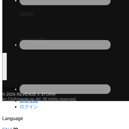
ABOUT
MY ACCOUNT
Member
© 2026 REVENGE X STORM
by Clothmania co.,ltd. All rights reserved.
新規登録
ログイン
Language