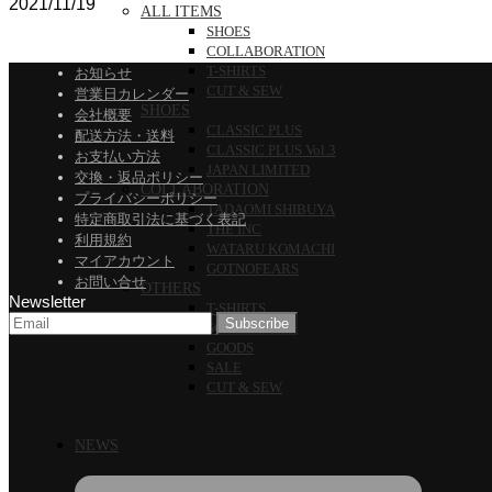
2021/11/19
ALL ITEMS
SHOES
COLLABORATION
T-SHIRTS
お知らせ
CUT & SEW
営業日カレンダー
SHOES
会社概要
CLASSIC PLUS
配送方法・送料
CLASSIC PLUS Vol.3
お支払い方法
JAPAN LIMITED
交換・返品ポリシー
COLLABORATION
プライバシーポリシー
TADAOMI SHIBUYA
特定商取引法に基づく表記
THE INC
利用規約
WATARU KOMACHI
マイアカウント
GOTNOFEARS
お問い合せ
OTHERS
Newsletter
T-SHIRTS
SOCKS
GOODS
SALE
CUT & SEW
NEWS