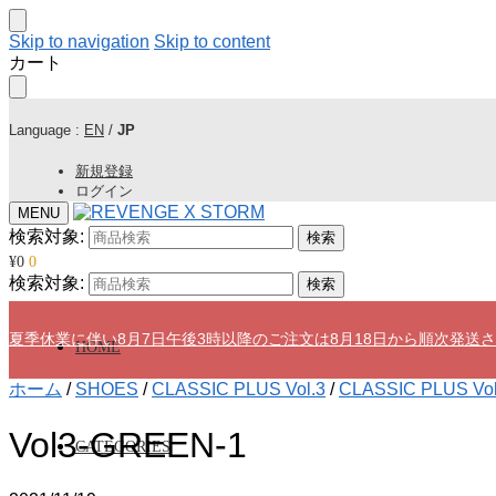
Skip to navigation
Skip to content
カート
Language :
EN
/
JP
新規登録
ログイン
MENU
検索対象:
検索
¥
0
0
検索対象:
検索
夏季休業に伴い8月7日午後3時以降のご注文は8月18日から順次発送
HOME
ホーム
/
SHOES
/
CLASSIC PLUS Vol.3
/
CLASSIC PLUS Vo
Vol3-GREEN-1
CATEGORIES