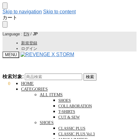
Skip to navigation
Skip to content
カート
Language :
EN
/
JP
新規登録
ログイン
MENU
検索対象:
検索対象:
検索
検索
¥
0
0
HOME
CATEGORIES
ALL ITEMS
SHOES
COLLABORATION
T-SHIRTS
CUT & SEW
SHOES
CLASSIC PLUS
CLASSIC PLUS Vol.3