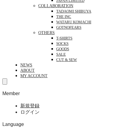
JAPAN LIMITED
COLLABORATION
TADAOMI SHIBUYA
THE INC
WATARU KOMACHI
GOTNOFEARS
OTHERS
T-SHIRTS
SOCKS
GOODS
SALE
CUT & SEW
NEWS
ABOUT
MY ACCOUNT
Member
新規登録
ログイン
Language